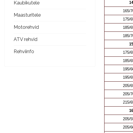
Kaubikutele
14
165/7
Maasturitele
175/6
Motorehvid
185/6
185/7
ATV rehvid
15
Rehviinfo
175/6
185/6
195/6
195/6
205/6
205/7
215/6
16
205/5
205/6