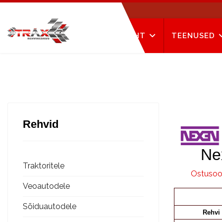
AVALEHT
TEENUSED
Rehvid
Nexe
Traktoritele
Ostusoov
Veoautodele
Sõiduautodele
Rehvi