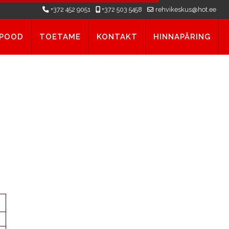
+372 452 9051
+372 503 5458
rehvikeskus@hot.ee
APOOD
TOETAME
KONTAKT
HINNAPÄRING