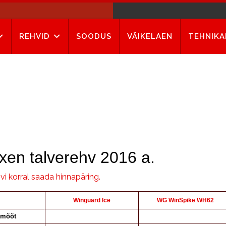
REHVID
SOODUS
VÄIKELAEN
TEHNIK
n talverehv 2016 a.
i korral saada hinnapäring.
Winguard Ice
WG WinSpike WH62
 mõõt